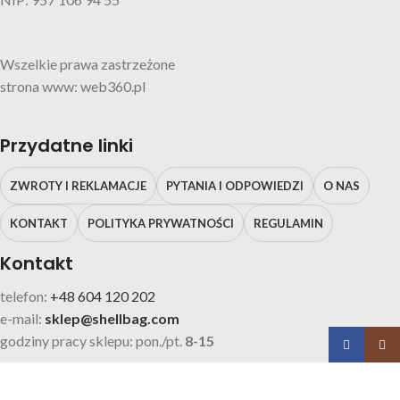
Wszelkie prawa zastrzeżone
strona www: web360.pl
Przydatne linki
ZWROTY I REKLAMACJE
PYTANIA I ODPOWIEDZI
O NAS
KONTAKT
POLITYKA PRYWATNOŚCI
REGULAMIN
Kontakt
telefon:
+48 604 120 202
e-mail:
sklep@shellbag.com
godziny pracy sklepu: pon./pt.
8-15
Facebook
Insta