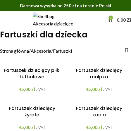
Darmowa wysyłka od 250 zł na terenie Polski
0
0,00
Z
Fartuszki dla dziecka
Strona główna
Akcesoria
Fartuszki
Fartuszek dziecięcy piłki
Fartuszek dziecięcy
futbolowe
małpka
45,00
zł
45,00
zł
z VAT
z VAT
Fartuszek dziecięcy
Fartuszek dziecięcy
żyrafa
koala
45,00
zł
45,00
zł
z VAT
z VAT