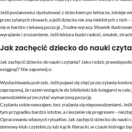
Jeśli postanowisz dyskutować z dzieckiem po lekturze, istnieje 
przeczytanych słowach, a jeśli dziecko nie zna niektórych z nich
się w bardzo ciekawą pozycję „Trudne wyrazy. Słownik ilustrowan
wyrażanie i zrozumienie. Jeśli lektura budzi radość, smutek, stra
Jak zachęcić dziecko do nauki czyta
Jak zachęcić dziecko do nauki czytania? Jako rodzic prawdopodobn
osiągnąć? Nie zapomnij o:
Wysłuchiwaniu potrzeb. Jeśli pojawi się chęć przeczytania konkre
zaproponuj, że razem wstąpicie do biblioteki lub księgarni w celu
samodzielnie przeczytać wymarzoną pozycję.
Czytaniu sobie nawzajem, bez zrażania się niepowodzeniami. Jeśli
tym przypadku bardzo istotne, a cieszenie się progresem – niezbę
Opracowaniu własnych rytuałów. Jak zachęcić dziecko do nauki czy
domowy klub czytelniczy lub kącik literacki, w czasie którego b