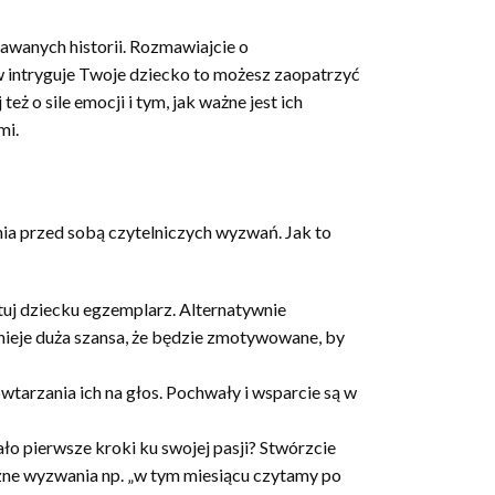
nawanych historii. Rozmawiajcie o
ów intryguje Twoje dziecko to możesz zaopatrzyć
 o sile emocji i tym, jak ważne jest ich
mi.
ania przed sobą czytelniczych wyzwań. Jak to
ntuj dziecku egzemplarz. Alternatywnie
stnieje duża szansa, że będzie zmotywowane, by
wtarzania ich na głos. Pochwały i wsparcie są w
ło pierwsze kroki ku swojej pasji? Stwórzcie
czne wyzwania np. „w tym miesiącu czytamy po