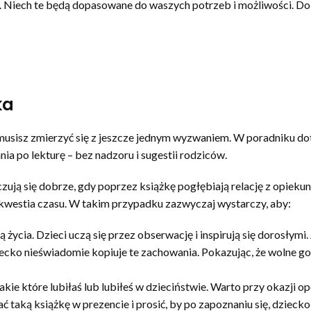
cele. Niech te będą dopasowane do waszych potrzeb i możliwości
ka
ć, musisz zmierzyć się z jeszcze jednym wyzwaniem. W poradniku d
a po lekturę – bez nadzoru i sugestii rodziców.
zują się dobrze, gdy poprzez książkę pogłębiają relację z opieku
 kwestia czasu. W takim przypadku zazwyczaj wystarczy, aby:
ą życia. Dzieci uczą się przez obserwację i inspirują się dorosłym
ziecko nieświadomie kopiuje te zachowania. Pokazując, że wolne go
ie które lubiłaś lub lubiłeś w dzieciństwie. Warto przy okazji opo
taką książkę w prezencie i prosić, by po zapoznaniu się, dziecko