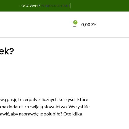
LOGOWANIE
POMOC
KONTAKT
0
0,00
ZŁ
żek?
wą pasję i czerpały z licznych korzyści, które
, a na dodatek rozwijają słownictwo. Wszystkie
rawić, aby naprawdę je polubiło? Oto kilka