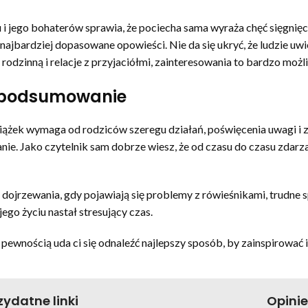
 i jego bohaterów sprawia, że pociecha sama wyraża chęć sięgnięc
ajbardziej dopasowane opowieści. Nie da się ukryć, że ludzie uwi
 rodzinną i relacje z przyjaciółmi, zainteresowania to bardzo moż
– podsumowanie
iążek wymaga od rodziców szeregu działań, poświęcenia uwagi i z
 Jako czytelnik sam dobrze wiesz, że od czasu do czasu zdarzają s
 dojrzewania, gdy pojawiają się problemy z rówieśnikami, trudne s
ego życiu nastał stresujący czas.
ewnością uda ci się odnaleźć najlepszy sposób, by zainspirować i
zydatne linki
Opini