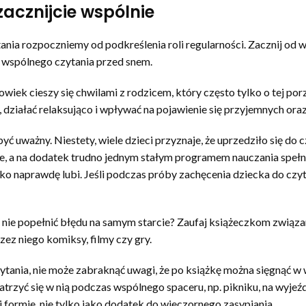
zacznijcie wspólnie
nia rozpoczniemy od podkreślenia roli regularności. Zacznij od 
 wspólnego czytania przed snem.
owiek cieszy się chwilami z rodzicem, który często tylko o tej po
 działać relaksująco i wpływać na pojawienie się przyjemnych ora
yć uważny. Niestety, wiele dzieci przyznaje, że uprzedziło się do 
pne, a na dodatek trudno jednym stałym programem nauczania spe
o naprawdę lubi. Jeśli podczas próby zachęcenia dziecka do czytan
by nie popełnić błędu na samym starcie? Zaufaj książeczkom związ
ez niego komiksy, filmy czy gry.
tania, nie może zabraknąć uwagi, że po książkę można sięgnąć w 
atrzyć się w nią podczas wspólnego spaceru, np. pikniku, na wyjeź
 formie, nie tylko jako dodatek do wieczornego zasypiania.