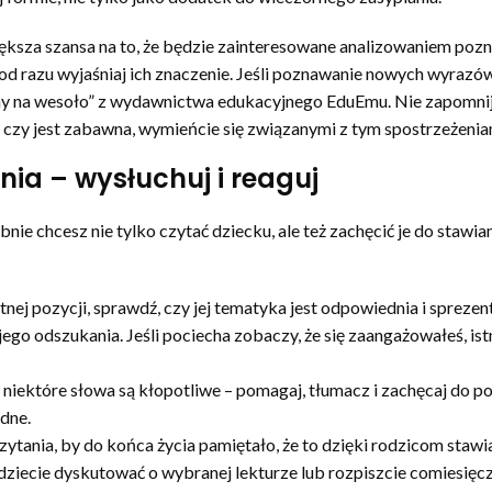
większa szansa na to, że będzie zainteresowane analizowaniem poz
 – od razu wyjaśniaj ich znaczenie. Jeśli poznawanie nowych wyraz
y na wesoło” z wydawnictwa edukacyjnego EduEmu. Nie zapomnij też
ch czy jest zabawna, wymieńcie się związanymi z tym spostrzeżenia
nia – wysłuchuj i reaguj
ie chcesz nie tylko czytać dziecku, ale też zachęcić je do stawi
tnej pozycji, sprawdź, czy jej tematyka jest odpowiednia i spreze
 jego odszukania. Jeśli pociecha zobaczy, że się zaangażowałeś, i
 niektóre słowa są kłopotliwe – pomagaj, tłumacz i zachęcaj do po
dne.
tania, by do końca życia pamiętało, że to dzięki rodzicom stawia
ędziecie dyskutować o wybranej lekturze lub rozpiszcie comiesię