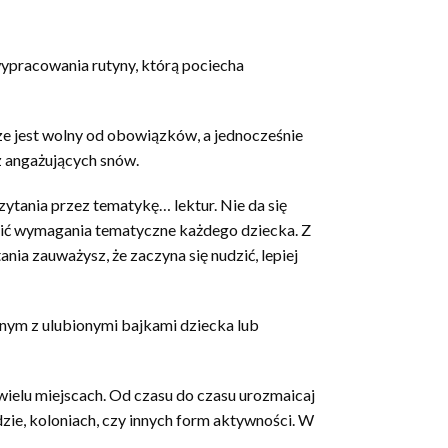
wypracowania rutyny, którą pociecha
rze jest wolny od obowiązków, a jednocześnie
z angażujących snów.
czytania przez tematykę… lektur. Nie da się
łnić wymagania tematyczne każdego dziecka. Z
ia zauważysz, że zaczyna się nudzić, lepiej
anym z ulubionymi bajkami dziecka lub
wielu miejscach. Od czasu do czasu urozmaicaj
dzie, koloniach, czy innych form aktywności. W