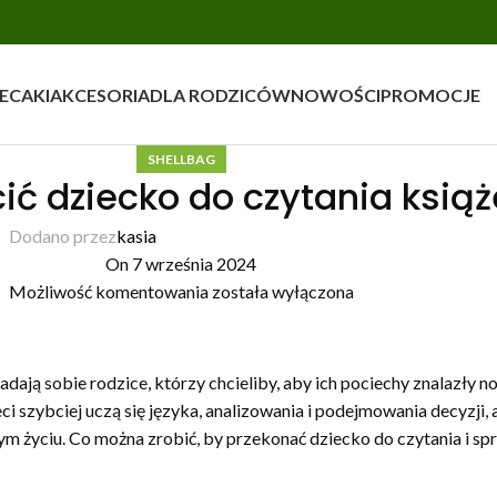
ECAKI
AKCESORIA
DLA RODZICÓW
NOWOŚCI
PROMOCJE
SHELLBAG
ić dziecko do czytania ksią
Dodano przez
kasia
On 7 września 2024
Możliwość komentowania
została wyłączona
dają sobie rodzice, którzy chcieliby, aby ich pociechy znalazły no
eci szybciej uczą się języka, analizowania i podejmowania decyzji
łym życiu. Co można zrobić, by przekonać dziecko do czytania i sp