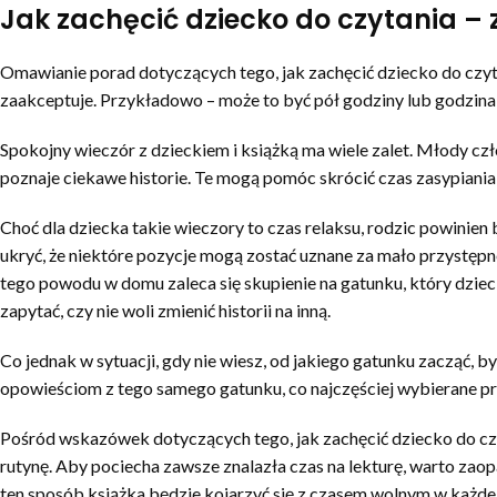
Jak zachęcić dziecko do czytania – 
Omawianie porad dotyczących tego, jak zachęcić dziecko do czyta
zaakceptuje. Przykładowo – może to być pół godziny lub godzina
Spokojny wieczór z dzieckiem i książką ma wiele zalet. Młody czł
poznaje ciekawe historie. Te mogą pomóc skrócić czas zasypiania,
Choć dla dziecka takie wieczory to czas relaksu, rodzic powinien b
ukryć, że niektóre pozycje mogą zostać uznane za mało przystę
tego powodu w domu zaleca się skupienie na gatunku, który dzieck
zapytać, czy nie woli zmienić historii na inną.
Co jednak w sytuacji, gdy nie wiesz, od jakiego gatunku zacząć, 
opowieściom z tego samego gatunku, co najczęściej wybierane prz
Pośród wskazówek dotyczących tego, jak zachęcić dziecko do czy
rutynę. Aby pociecha zawsze znalazła czas na lekturę, warto zaop
ten sposób książka będzie kojarzyć się z czasem wolnym w każdej