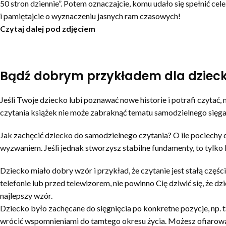
50 stron dziennie”. Potem oznaczajcie, komu udało się spełnić 
i pamiętajcie o wyznaczeniu jasnych ram czasowych!
Czytaj dalej pod zdjęciem
Bądź dobrym przykładem dla dziec
Jeśli Twoje dziecko lubi poznawać nowe historie i potrafi czyta
czytania książek nie może zabraknąć tematu samodzielnego sięgani
Jak zachęcić dziecko do samodzielnego czytania? O ile pociechy c
wyzwaniem. Jeśli jednak stworzysz stabilne fundamenty, to tylko
Dziecko miało dobry wzór i przykład, że czytanie jest stałą części
telefonie lub przed telewizorem, nie powinno Cię dziwić się, że d
najlepszy wzór.
Dziecko było zachęcane do sięgnięcia po konkretne pozycje, np. tak
wrócić wspomnieniami do tamtego okresu życia. Możesz ofiarować 