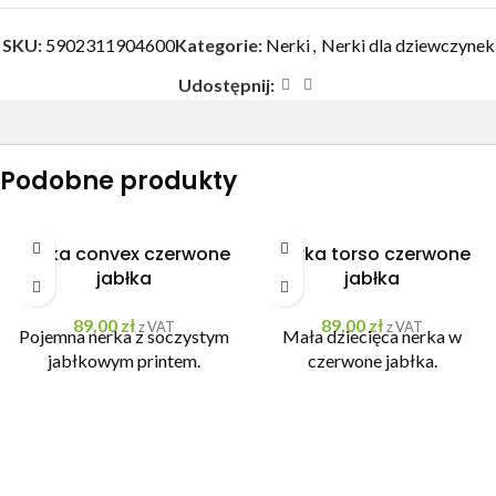
SKU:
5902311904600
Kategorie:
Nerki
,
Nerki dla dziewczynek
Udostępnij:
Podobne produkty
Nerka convex czerwone
Nerka torso czerwone
jabłka
jabłka
89,00
zł
89,00
zł
z VAT
z VAT
Pojemna nerka z soczystym
Mała dziecięca nerka w
jabłkowym printem.
czerwone jabłka.