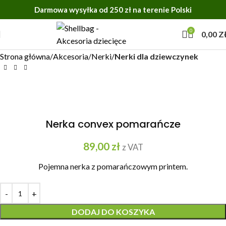
Darmowa wysyłka od 250 zł na terenie Polski
0
0,00
Z
Strona główna
Akcesoria
Nerki
Nerki dla dziewczynek
Nerka convex pomarańcze
89,00
zł
z VAT
Pojemna nerka z pomarańczowym printem.
DODAJ DO KOSZYKA