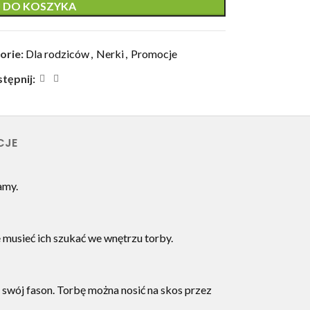
 DO KOSZYKA
orie:
Dla rodziców
,
Nerki
,
Promocje
tępnij:
CJE
amy.
 musieć ich szukać we wnętrzu torby.
swój fason. Torbę można nosić na skos przez