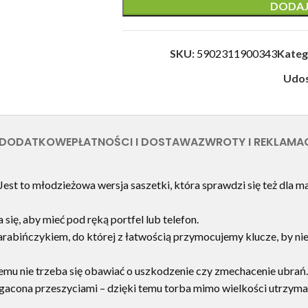
DODAJ
SKU:
5902311900343
Kateg
Udos
 DODATKOWE
PŁATNOŚCI I DOSTAWA
ZWROTY I REKLAMA
Jest to młodzieżowa wersja saszetki, która sprawdzi się też dla m
się, aby mieć pod ręką portfel lub telefon.
karabińczykiem, do której z łatwością przymocujemy klucze, by nie
emu nie trzeba się obawiać o uszkodzenie czy zmechacenie ubrań.
gacona przeszyciami – dzięki temu torba mimo wielkości utrzyma 