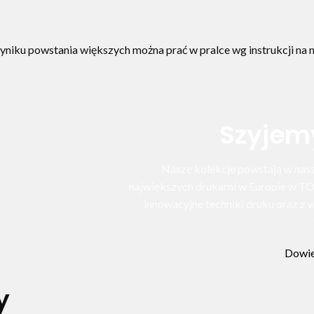
niku powstania większych można prać w pralce wg instrukcji na 
Szyjem
Nasze kolekcje powstają w nasze
największych drukarni w Europie w T
innowacyjne techniki druku oraz 
Dowie
y