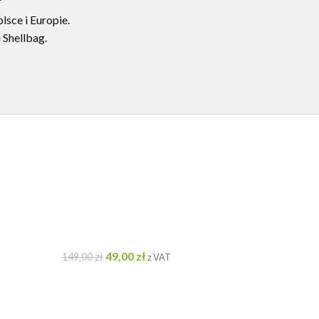
sce i Europie.
 Shellbag.
49,00
zł
149,00
zł
z VAT