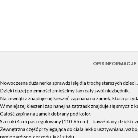
OPIS
INFORMACJE
Nowoczesna duża nerka sprawdzi się dla trochę starszych dzieci. 
Dzięki dużej pojemności zmieścimy tam cały swój niezbędnik.
Na zewnątrz znajduje się kieszeń zapinana na zamek, która przyda 
W mniejszej kieszeni zapinanej na zatrzask znajduje się smycz z 
Całość zapina na zamek dobrany pod kolor.
Szeroki 4 cm pas regulowany (110-65 cm) – bawełniany, dzięki cz
Zewnętrzna część przylegająca do ciała lekko usztywniana, wzbo
ramię zarówno z przodu, jak i z tyłu.