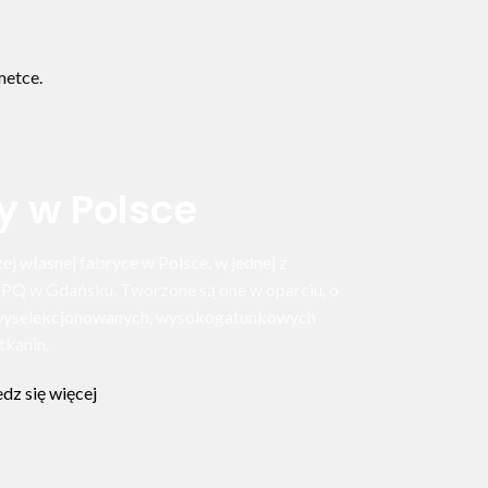
metce.
y w Polsce
j własnej fabryce w Polsce, w jednej z
OPQ w Gdańsku. Tworzone są one w oparciu, o
z wyselekcjonowanych, wysokogatunkowych
tkanin.
dz się więcej