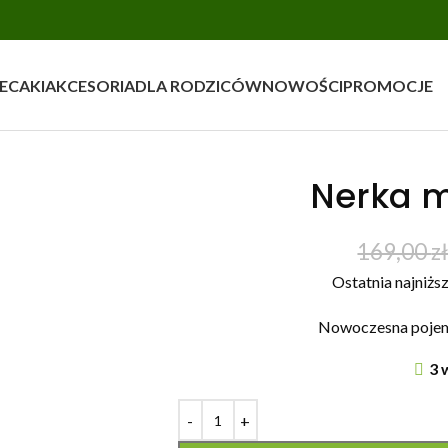
ECAKI
AKCESORIA
DLA RODZICÓW
NOWOŚCI
PROMOCJE
Nerka m
169,00
z
Ostatnia najniższ
Nowoczesna pojem
3 