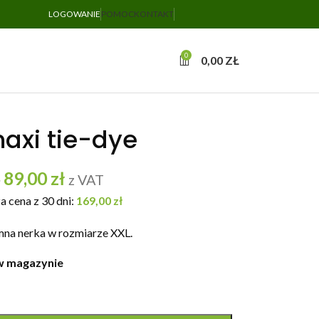
LOGOWANIE
POMOC
KONTAKT
0
0,00
ZŁ
axi tie-dye
89,00
zł
ł
z VAT
a cena z 30 dni:
169,00
zł
na nerka w rozmiarze XXL.
w magazynie