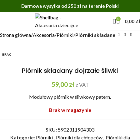
Darmowa wysyłka od 250 zł na terenie Polski
0
0,00
Z
Strona główna
Akcesoria
Piórniki
Piórniki składane
BRAK
Piórnik składany dojrzałe śliwki
59,00
zł
z VAT
Modułowy piórnik w śliwkowy patern.
Brak w magazynie
SKU:
5902311904303
Kategorie:
Piórniki
,
Piórniki dla chłopców
,
Piórniki dla