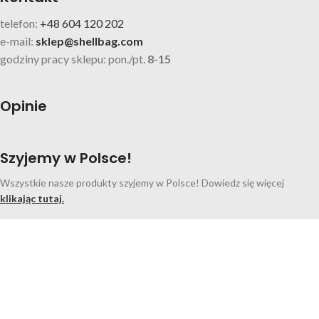
telefon:
+48 604 120 202
e-mail:
sklep@shellbag.com
godziny pracy sklepu: pon./pt.
8-15
Opinie
Szyjemy w Polsce!
Wszystkie nasze produkty szyjemy w Polsce! Dowiedz się więcej
klikając tutaj.
Facebook
Instagram
Search
Zacznij wpisywać nazwę szukanego produktu.