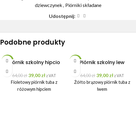
dziewczynek
,
Piórniki składane
Udostępnij:
Podobne produkty
-39%
Piórnik szkolny hipcio
-39%
Piórnik szkolny lew
39,00
zł
39,00
zł
64,00
zł
64,00
zł
z VAT
z VAT
Fioletowy piórnik tuba z
Żółto brązowy piórnik tuba z
różowym hipciem
lwem