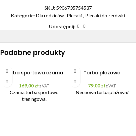
SKU:
5906735754537
Kategorie:
Dla rodziców
,
Plecaki
,
Plecaki do zerówki
Udostępnij:
Podobne produkty
Torba sportowa czarna
Torba plażowa
169,00
zł
79,00
zł
z VAT
z VAT
Czarna torba sportowo
Neonowa torba plażowa/
treningowa.