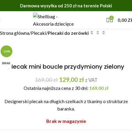
Darmowa wysyłka od 250 zł na terenie Polski
0
0,00
Z
Strona główna
Plecaki
Plecaki do zerówki
-24%
BRAK
Plecak mini boucle przydymiony zielony
129,00
zł
169,00
zł
z VAT
Ostatnia najniższa cena z 30 dni:
169,00
zł
Designerski plecak na długich szelkach z tkaniny o strukturze
baranka.
Brak w magazynie