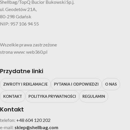
Shellbag/TopQ Bucior Bukowski Sp.j.
ul. Geodetów 21A,
80-298 Gdańsk
NIP: 957 106 94 55
Wszelkie prawa zastrzeżone
strona www: web360.pl
Przydatne linki
ZWROTY I REKLAMACJE
PYTANIA I ODPOWIEDZI
O NAS
KONTAKT
POLITYKA PRYWATNOŚCI
REGULAMIN
Kontakt
telefon:
+48 604 120 202
e-mail:
sklep@shellbag.com