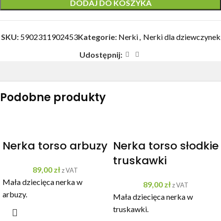
DODAJ DO KOSZYKA
SKU:
5902311902453
Kategorie:
Nerki
,
Nerki dla dziewczynek
Udostępnij:
Podobne produkty
Nerka torso arbuzy
Nerka torso słodkie
truskawki
89,00
zł
z VAT
Mała dziecięca nerka w
89,00
zł
z VAT
arbuzy.
Mała dziecięca nerka w
truskawki.