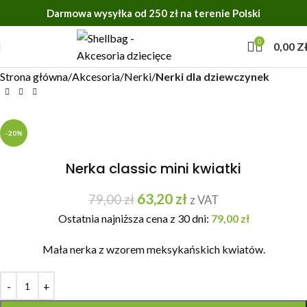
Darmowa wysyłka od 250 zł na terenie Polski
0
0,00
Z
Strona główna
Akcesoria
Nerki
Nerki dla dziewczynek
-20%
Nerka classic mini kwiatki
63,20
zł
79,00
zł
z VAT
Ostatnia najniższa cena z 30 dni:
79,00
zł
Mała nerka z wzorem meksykańskich kwiatów.