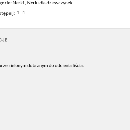
gorie:
Nerki
,
Nerki dla dziewczynek
tępnij:
CJE
ze zielonym dobranym do odcienia liścia.