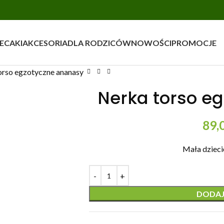
ECAKI
AKCESORIA
DLA RODZICÓW
NOWOŚCI
PROMOCJE
orso egzotyczne ananasy
Nerka torso e
89,
Mała dzieci
DODAJ