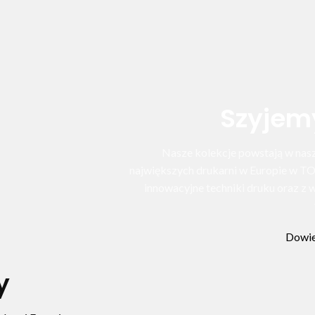
Szyjem
Nasze kolekcje powstają w nasze
największych drukarni w Europie w T
innowacyjne techniki druku oraz 
Dowie
y