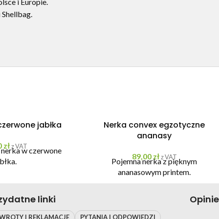
sce i Europie.
 Shellbag.
czerwone jabłka
Nerka convex egzotyczne
ananasy
0
zł
z VAT
 nerka w czerwone
89,00
zł
z VAT
abłka.
Pojemna nerka z pięknym
ananasowym printem.
zydatne linki
Opini
WROTY I REKLAMACJE
PYTANIA I ODPOWIEDZI