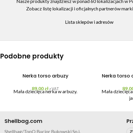
Nasze produkty znajdziesz w ponad 60 lokalizacjach w Pol
Zobacz listę lokalizacji i oficjalnych partnerów marki
Lista sklepów i adresów
Podobne produkty
Nerka torso arbuzy
Nerka torso 
89,00
zł
89,0
z VAT
Mała dziecięca nerka w arbuzy.
Mała dziecięca
j
Shellbag.com
Pr
Shellbag/TopQ Bucior Bukowski Sp.j.
Z