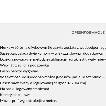
OPIS
INFORMACJE
Nerka w żółte na oliwkowym tle uszyta została z wodoodpornego
Saszetka posiada dwie komory — większą główną i dodatkową mał
Dzięki innowacyjnej metodzie sublimacji nadruk jest trwały i ni
Wewnątrz solidna podszewka.
Fason bardzo wygodny.
W zależności od upodobań można ją nosić w pasie, przez ramię — z 
Pasek bawełniany o regulowanej długości (62-84 cm).
Na pasku logowany emblemat.
Klamry plastikowe.
Można prać wg instrukcji na metce.