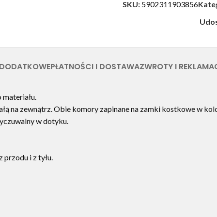
SKU:
5902311903856
Kate
Udos
 DODATKOWE
PŁATNOŚCI I DOSTAWA
ZWROTY I REKLAMA
 materiału.
ą na zewnątrz. Obie komory zapinane na zamki kostkowe w kolor
ewyczuwalny w dotyku.
przodu i z tyłu.