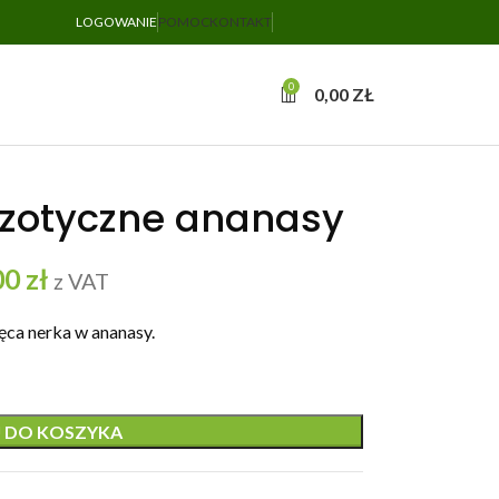
LOGOWANIE
POMOC
KONTAKT
0
0,00
ZŁ
gzotyczne ananasy
00
zł
z VAT
ęca nerka w ananasy.
 DO KOSZYKA