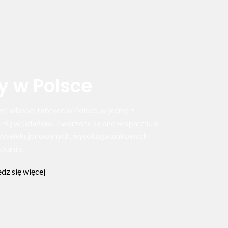
y w Polsce
j własnej fabryce w Polsce, w jednej z
OPQ w Gdańsku. Tworzone są one w oparciu, o
z wyselekcjonowanych, wysokogatunkowych
tkanin.
dz się więcej