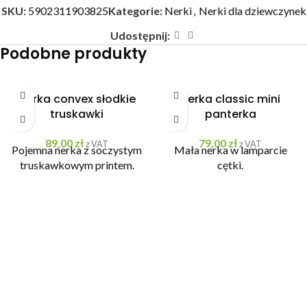
SKU:
5902311903825
Kategorie:
Nerki
,
Nerki dla dziewczynek
Udostępnij:
Podobne produkty
Nerka convex słodkie
Nerka classic mini
truskawki
panterka
89,00
zł
79,00
zł
z VAT
z VAT
Pojemna nerka z soczystym
Mała nerka w lamparcie
truskawkowym printem.
cętki.