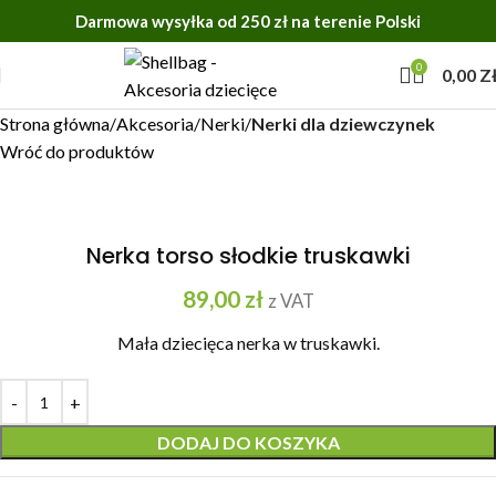
Darmowa wysyłka od 250 zł na terenie Polski
0
0,00
Z
Strona główna
Akcesoria
Nerki
Nerki dla dziewczynek
Wróć do produktów
Nerka torso słodkie truskawki
89,00
zł
z VAT
Mała dziecięca nerka w truskawki.
DODAJ DO KOSZYKA