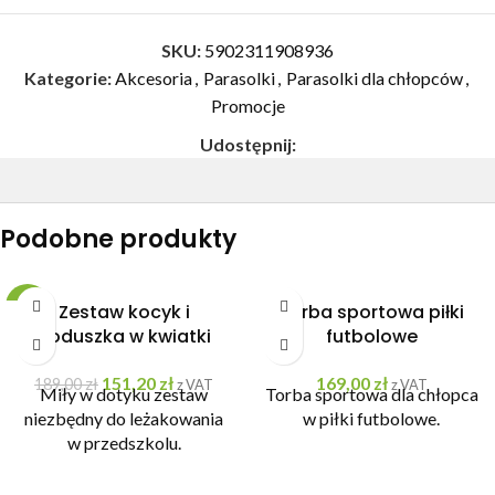
SKU:
5902311908936
Kategorie:
Akcesoria
,
Parasolki
,
Parasolki dla chłopców
,
Promocje
Udostępnij:
Podobne produkty
-20%
Zestaw kocyk i
Torba sportowa piłki
poduszka w kwiatki
futbolowe
151,20
zł
169,00
zł
189,00
zł
z VAT
z VAT
Miły w dotyku zestaw
Torba sportowa dla chłopca
niezbędny do leżakowania
w piłki futbolowe.
w przedszkolu.