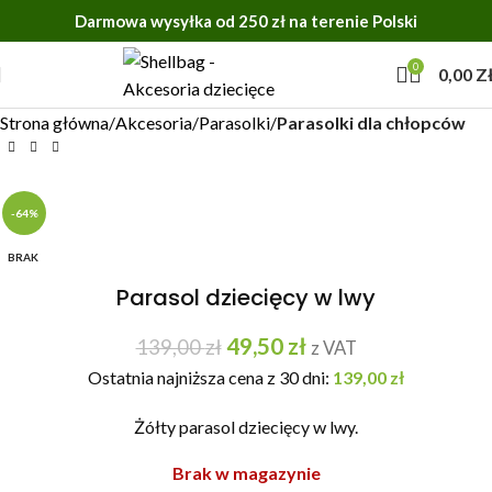
Darmowa wysyłka od 250 zł na terenie Polski
0
0,00
Z
Strona główna
Akcesoria
Parasolki
Parasolki dla chłopców
-64%
BRAK
Parasol dziecięcy w lwy
49,50
zł
139,00
zł
z VAT
Ostatnia najniższa cena z 30 dni:
139,00
zł
Żółty parasol dziecięcy w lwy.
Brak w magazynie