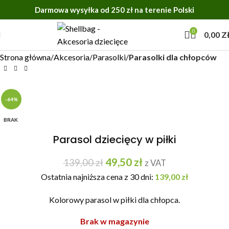
Darmowa wysyłka od 250 zł na terenie Polski
0
0,00
Z
Strona główna
Akcesoria
Parasolki
Parasolki dla chłopców
-64%
BRAK
Parasol dziecięcy w piłki
49,50
zł
139,00
zł
z VAT
Ostatnia najniższa cena z 30 dni:
139,00
zł
Kolorowy parasol w piłki dla chłopca.
Brak w magazynie