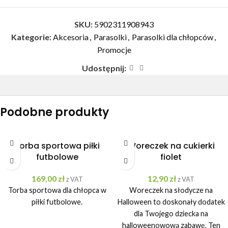
SKU:
5902311908943
Kategorie:
Akcesoria
,
Parasolki
,
Parasolki dla chłopców
,
Promocje
Udostępnij:
Podobne produkty
Torba sportowa piłki
Woreczek na cukierki
futbolowe
fiolet
169,00
zł
12,90
zł
z VAT
z VAT
Torba sportowa dla chłopca w
Woreczek na słodycze na
piłki futbolowe.
Halloween to doskonały dodatek
dla Twojego dziecka na
halloweenowową zabawę. Ten