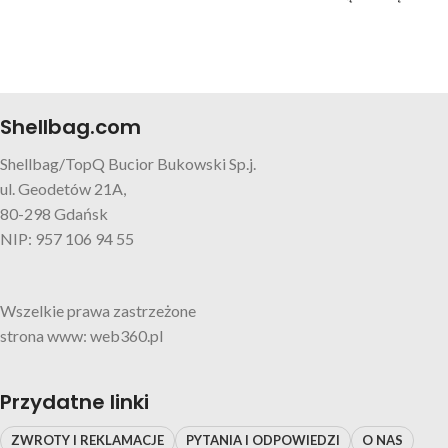
uroczy worek jest idealny do
przechowywania i przenoszenia
słodyczy, które maluch zbierze
podczas tradycyjnego "cukierek
albo psikus".
Shellbag.com
Shellbag/TopQ Bucior Bukowski Sp.j.
ul. Geodetów 21A,
80-298 Gdańsk
NIP: 957 106 94 55
Wszelkie prawa zastrzeżone
strona www: web360.pl
Przydatne linki
ZWROTY I REKLAMACJE
PYTANIA I ODPOWIEDZI
O NAS