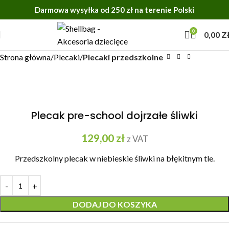
Darmowa wysyłka od 250 zł na terenie Polski
0
0,00
Z
Strona główna
Plecaki
Plecaki przedszkolne
Plecak pre-school dojrzałe śliwki
129,00
zł
z VAT
Przedszkolny plecak w niebieskie śliwki na błękitnym tle.
DODAJ DO KOSZYKA