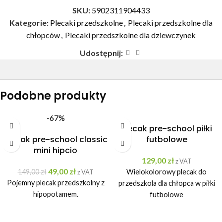
SKU:
5902311904433
Kategorie:
Plecaki przedszkolne
,
Plecaki przedszkolne dla
chłopców
,
Plecaki przedszkolne dla dziewczynek
Udostępnij:
Podobne produkty
-67%
Plecak pre-school piłki
Plecak pre-school classic
futbolowe
mini hipcio
129,00
zł
z VAT
49,00
zł
149,00
zł
Wielokolorowy plecak do
z VAT
Pojemny plecak przedszkolny z
przedszkola dla chłopca w piłki
hipopotamem.
futbolowe