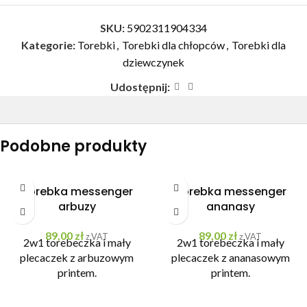
SKU:
5902311904334
Kategorie:
Torebki
,
Torebki dla chłopców
,
Torebki dla
dziewczynek
Udostępnij:
Podobne produkty
Torebka messenger
Torebka messenger
arbuzy
ananasy
89,00
zł
89,00
zł
z VAT
z VAT
2w1 torebeczka i mały
2w1 torebeczka i mały
plecaczek z arbuzowym
plecaczek z ananasowym
printem.
printem.