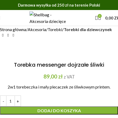
Darmowa wysyłka od 250 zł na terenie Polski
0
0,00
Z
Strona główna
Akcesoria
Torebki
Torebki dla dziewczynek
Torebka messenger dojrzałe śliwki
89,00
zł
z VAT
2w1 torebeczka i mały plecaczek ze śliwkowym printem.
DODAJ DO KOSZYKA