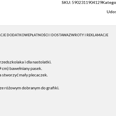
SKU:
5902311904129
Katego
Udos
ACJE DODATKOWE
PŁATNOŚCI I DOSTAWA
ZWROTY I REKLAMACJE
zedszkolaka i dla nastolatki.
9 cm) bawełniany pasek.
a stworzyć mały plecaczek.
e różowym dobranym do grafiki.