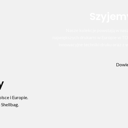
Szyjem
Nasze kolekcje powstają w nasze
największych drukarni w Europie w T
innowacyjne techniki druku oraz 
Dowie
y
sce i Europie.
 Shellbag.