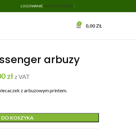
LOGOWANIE
POMOC
KONTAKT
0
0,00
ZŁ
ssenger arbuzy
00
zł
z VAT
plecaczek z arbuzowym printem.
 DO KOSZYKA