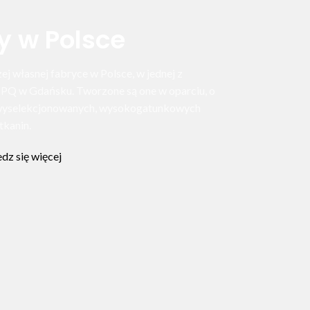
y w Polsce
j własnej fabryce w Polsce, w jednej z
OPQ w Gdańsku. Tworzone są one w oparciu, o
z wyselekcjonowanych, wysokogatunkowych
tkanin.
dz się więcej