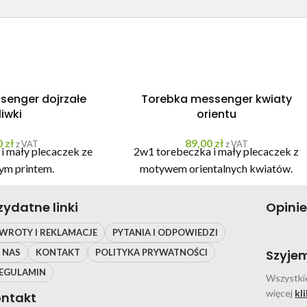
senger dojrzałe
Torebka messenger kwiaty
liwki
orientu
0
zł
89,00
zł
z VAT
z VAT
i mały plecaczek ze
2w1 torebeczka i mały plecaczek z
ym printem.
motywem orientalnych kwiatów.
zydatne linki
Opini
WROTY I REKLAMACJE
PYTANIA I ODPOWIEDZI
 NAS
KONTAKT
POLITYKA PRYWATNOŚCI
Szyjem
EGULAMIN
Wszystkie
więcej
kl
ntakt