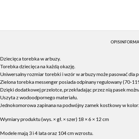
OPIS
INFORM
Dziecięca torebka w arbuzy.
Torebka dziecięca na każdą okazję.
Uniwersalny rozmiar torebki i wzór w arbuzy może pasować dla pr
Zielona torebka messenger posiada odpinany regulowany (70-11
Dzięki dodatkowej przelotce,
przekładając przez nią pasek możn
Uszyta z wodoodpornego materiału.
Jednokomorowa zapinana na podwójny zamek kostkowy w kolorz
Wymiary produktu (wys. × gł. × szer) 18 × 6 × 12 cm
Modele mają 3 i 4 lata oraz 104 cm wzrostu.