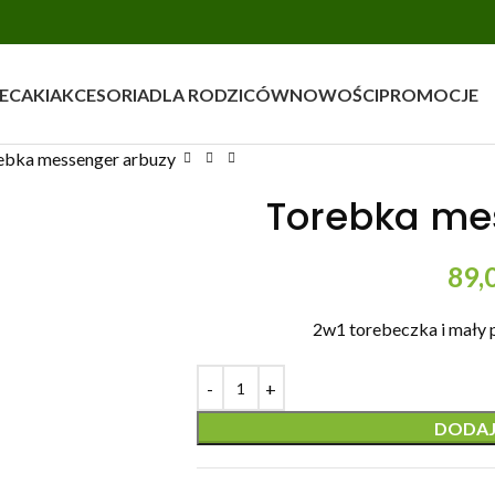
ECAKI
AKCESORIA
DLA RODZICÓW
NOWOŚCI
PROMOCJE
ebka messenger arbuzy
Torebka me
89,
2w1 torebeczka i mały 
DODAJ