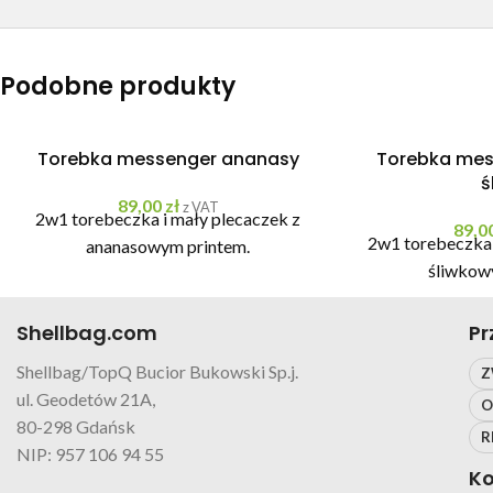
Podobne produkty
Torebka messenger ananasy
Torebka mes
ś
89,00
zł
z VAT
2w1 torebeczka i mały plecaczek z
89,0
2w1 torebeczka 
ananasowym printem.
śliwkow
Shellbag.com
Pr
Shellbag/TopQ Bucior Bukowski Sp.j.
Z
ul. Geodetów 21A,
O
80-298 Gdańsk
R
NIP: 957 106 94 55
Ko