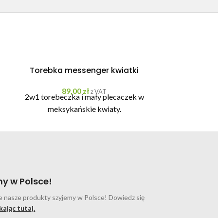
Torebka messenger kwiatki
Torebka 
89,00
zł
8
z VAT
2w1 torebeczka i mały plecaczek w
Mała tor
meksykańskie kwiaty.
e
y w Polsce!
 nasze produkty szyjemy w Polsce! Dowiedz się
ikając tutaj.